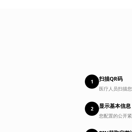
扫描QR码
1
医疗人员扫描您
显示基本信息
2
您配置的公开紧