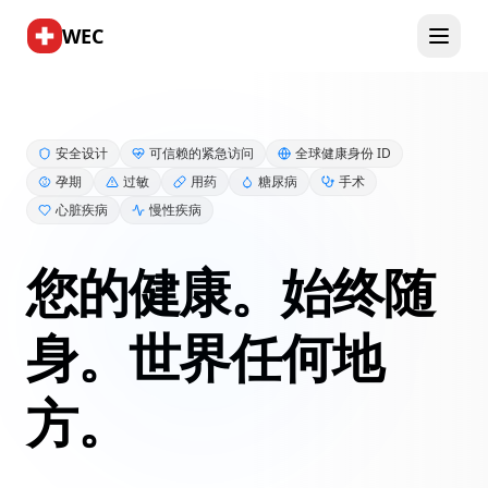
WEC
安全设计
可信赖的紧急访问
全球健康身份 ID
孕期
过敏
用药
糖尿病
手术
心脏疾病
慢性疾病
您的健康。始终随
身。世界任何地
方。