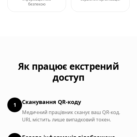
безпекою
Як працює екстрений
доступ
Сканування QR-коду
1
Медичний працівник сканує ваш QR-код.
URL містить лише випадковий токен.