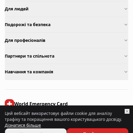
Для людей
Подорожі та безпека
Для професіоналів
Партнери та спільнота
Навчання та компанія
World Emergency Card
Умови
Політика конфіденційності
Cookies
Медичне застереження
Цей вебсайт використовує файли cookie для аналізу
трафіку та покращення вашого користувацького досвіду.
©
2026
World Emergency Card.
Всі права захищені.
Дізнатися більше
ICD-11
GDPR
ISO 27001