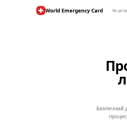
World Emergency Card
Як це п
Пр
л
Безпечний д
процес