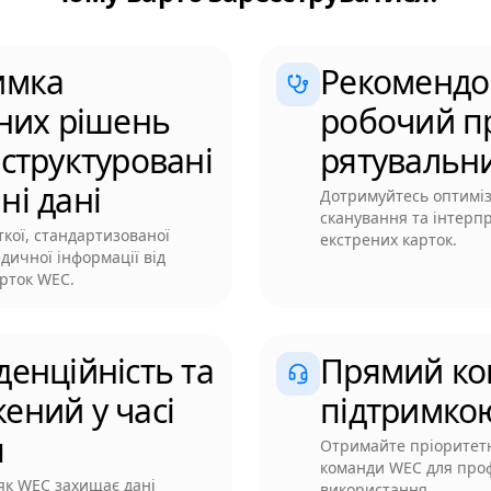
имка
Рекомендо
чних рішень
робочий п
 структуровані
рятувальн
ні дані
Дотримуйтесь оптимі
сканування та інтерпр
ткої, стандартизованої
екстрених карток.
дичної інформації від
арток WEC.
денційність та
Прямий кон
ений у часі
підтримко
п
Отримайте пріоритетн
команди WEC для про
 як WEC захищає дані
використання.