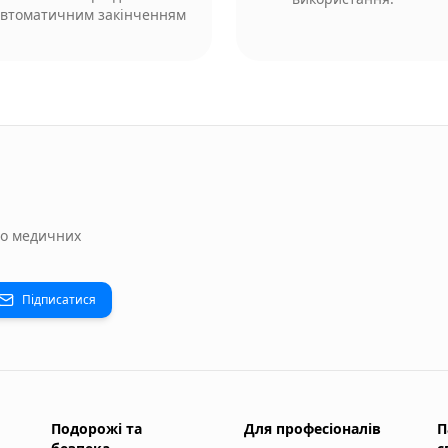
 автоматичним закінченням
до медичних
Підписатися
Подорожі та
Для професіоналів
П