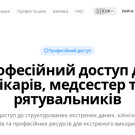
🇺🇦
рацює
Профілі та ціни
Безпека
FAQ
UK
Увійти
Професійний доступ
офесійний доступ 
ікарів, медсестер 
рятувальників
оступ до структурованих екстрених даних, кліні
ів та професійних ресурсів для екстреного викори