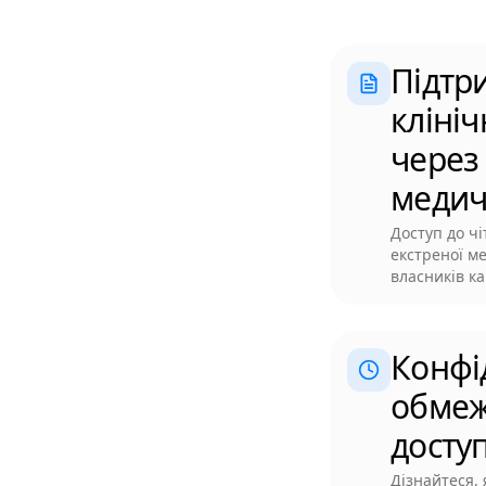
Підтр
кліні
через
медич
Доступ до чі
екстреної ме
власників к
Конфі
обмеж
досту
Дізнайтеся,