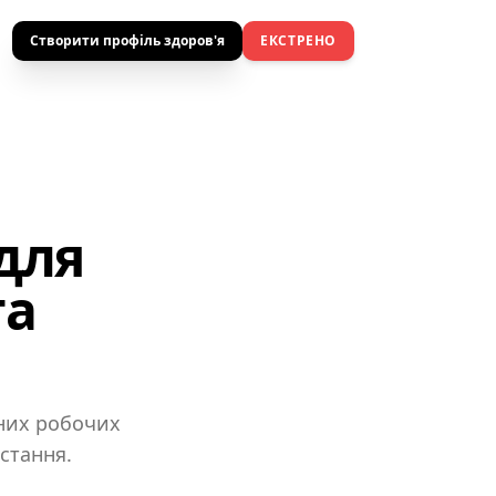
Створити профіль здоров'я
ЕКСТРЕНО
для
та
чних робочих
стання.