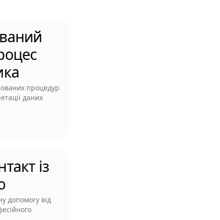
ваний
роцес
ика
зованих процедур
етації даних
такт із
ю
у допомогу від
фесійного