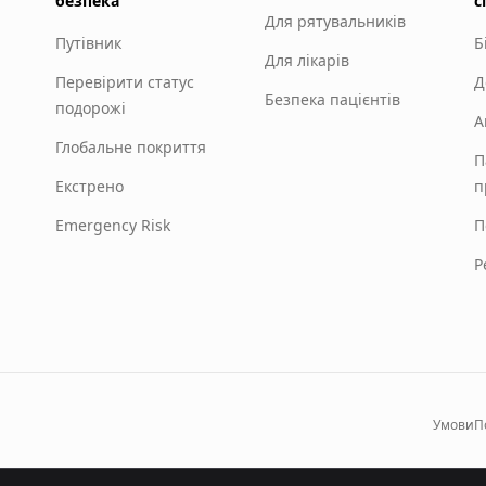
безпека
с
Для рятувальників
Путівник
Б
Для лікарів
Перевірити статус
Д
Безпека пацієнтів
подорожі
А
Глобальне покриття
П
Екстрено
п
Emergency Risk
П
Р
Умови
П