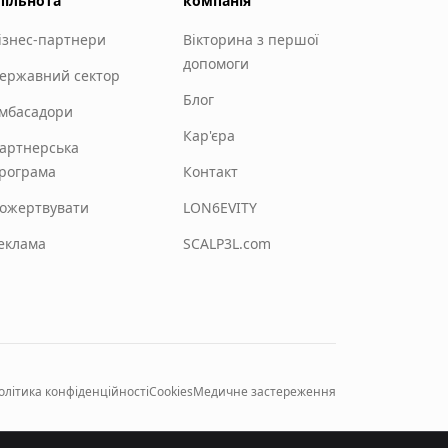
пільнота
компанія
ізнес-партнери
Вікторина з першої
допомоги
ержавний сектор
Блог
мбасадори
Кар'єра
артнерська
рограма
Контакт
ожертвувати
LON6EVITY
еклама
SCALP3L.com
олітика конфіденційності
Cookies
Медичне застереження
ICD-11
GDPR
ISO 27001