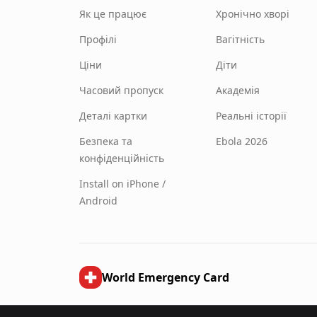
Як це працює
Хронічно хворі
Профілі
Вагітність
Ціни
Діти
Часовий пропуск
Академія
Деталі картки
Реальні історії
Безпека та
Ebola 2026
конфіденційність
Install on iPhone /
Android
World Emergency Card
©
2026
World Emergency Card.
Всі права захищені.