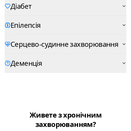
Діабет
Епілепсія
Серцево-судинне захворювання
Деменція
Живете з хронічним
захворюванням?