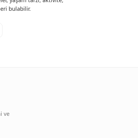
eler, yaşam tarzı, aktivite,
eri bulabilir.
i ve