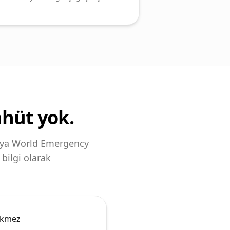
hhüt yok.
 veya World Emergency
bilgi olarak
ekmez