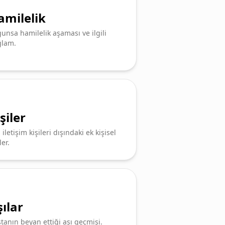
amilelik
unsa hamilelik aşaması ve ilgili
ğlam.
şiler
l iletişim kişileri dışındaki ek kişisel
ler.
ılar
tanın beyan ettiği aşı geçmişi.