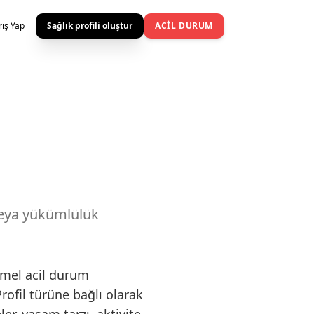
riş Yap
Sağlık profili oluştur
ACIL DURUM
 veya yükümlülük
temel acil durum
Profil türüne bağlı olarak