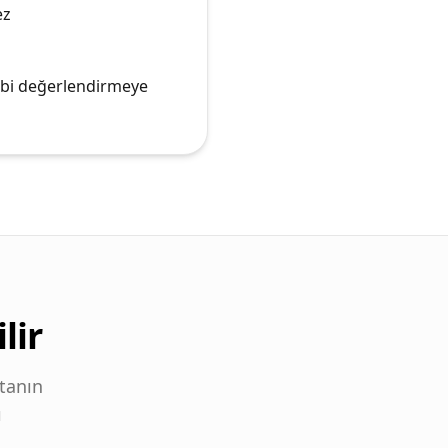
ez
bbi değerlendirmeye
lir
tanın
ı