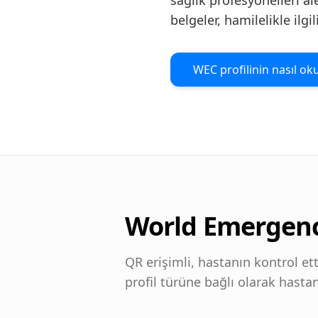
sağlık profesyonelleri aler
belgeler, hamilelikle ilgil
WEC profilinin nasıl o
World Emergenc
QR erişimli, hastanın kontrol etti
profil türüne bağlı olarak hastan