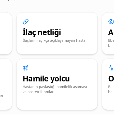
İlaç netliği
A
İlaçlarını açıkça açıklayamayan hasta.
Ebe
bil
Hamile yolcu
O
Hastanın paylaştığı hamilelik aşaması
Bil
ve obstetrik notlar.
bel
ın