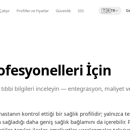
🇹🇷
Çalışır
Profiller ve Fiyatlar
Güvenlik
SSS
TR
Gi
ofesyonelleri İçin
l tıbbi bilgileri inceleyin — entegrasyon, maliyet
stanın kontrol ettiği bir sağlık profilidir; yalnızca 
ın sağladığı daha geniş sağlık bağlamını da içerebilir. 