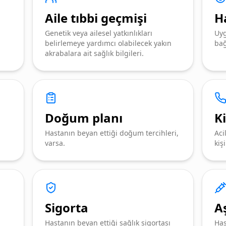
Aile tıbbi geçmişi
H
Genetik veya ailesel yatkınlıkları
Uyg
belirlemeye yardımcı olabilecek yakın
ba
akrabalara ait sağlık bilgileri.
Doğum planı
Ki
Hastanın beyan ettiği doğum tercihleri,
Aci
varsa.
kişi
Sigorta
Aş
Hastanın beyan ettiği sağlık sigortası
Has