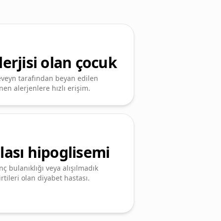
lerjisi olan çocuk
veyn tarafından beyan edilen
inen alerjenlere hızlı erişim.
lası hipoglisemi
inç bulanıklığı veya alışılmadık
irtileri olan diyabet hastası.