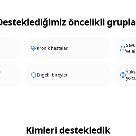
Desteklediğimiz öncelikli grupla
Savu
Kronik hastalar
ve ai
i
Yüks
Engelli bireyler
yolc
Kimleri destekledik