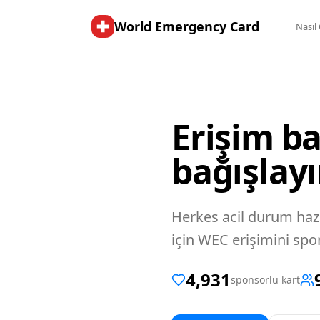
World Emergency Card
Nasıl 
Erişim ba
bağışlayı
Herkes acil durum hazır
için WEC erişimini spo
4,931
sponsorlu kart