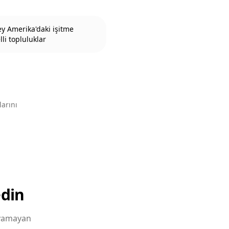
y Amerika'daki işitme
li topluluklar
larını
edin
layamayan