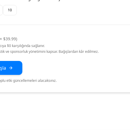
10
×
$
39.99
)
cıya $0 karşılığında sağlanır.
istik ve sponsorluk yönetimini kapsar. Bağışlardan kâr edilmez.
şla
plu etki güncellemeleri alacaksınız.