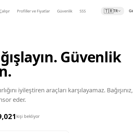
🇹🇷
Çalışır
Profiller ve Fiyatlar
Güvenlik
SSS
TR
Gi
ğışlayın. Güvenlik
n.
lığını iyileştiren araçları karşılayamaz. Bağışınız,
nsor eder.
9,021
kişi bekliyor