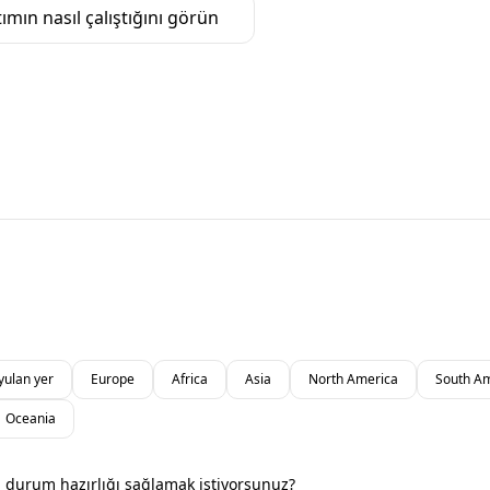
ımın nasıl çalıştığını görün
yulan yer
Europe
Africa
Asia
North America
South A
Oceania
il durum hazırlığı sağlamak istiyorsunuz?