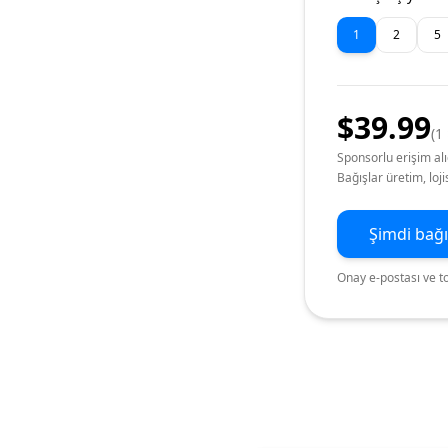
1
2
5
$
39.99
(
1
Sponsorlu erişim alı
Bağışlar üretim, loj
Şimdi bağı
Onay e-postası ve to