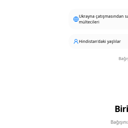
Ukrayna çatışmasından s
mültecileri
Hindistan'daki yaşlılar
Bağış
Bir
Bağışını