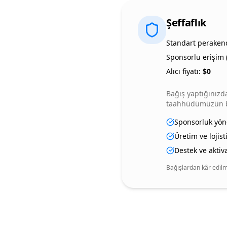
Şeffaflık
Standart perakend
Sponsorlu erişim (
Alıcı fiyatı:
$
0
Bağış yaptığınızda
taahhüdümüzün bir
Sponsorluk yöne
Üretim ve lojist
Destek ve aktiv
Bağışlardan kâr edilme