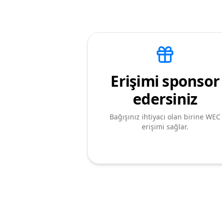
Erişimi sponsor
edersiniz
Bağışınız ihtiyacı olan birine WEC
erişimi sağlar.