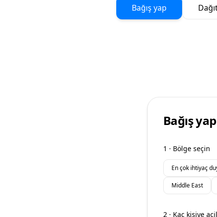
Bağış yap
Dağıt
Bağış yap
1 ·
Bölge seçin
En çok ihtiyaç du
Middle East
2
·
Kaç kişiye ac