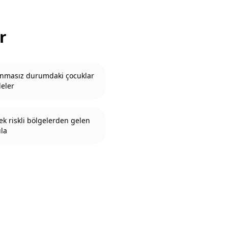
r
nmasız durumdaki çocuklar
leler
ek riskli bölgelerden gelen
ula