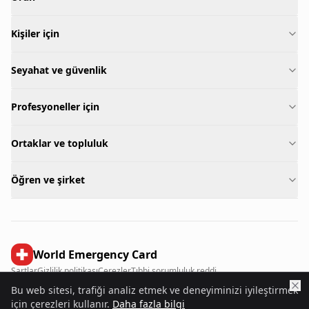
Kişiler için
Seyahat ve güvenlik
Profesyoneller için
Ortaklar ve topluluk
Öğren ve şirket
World Emergency Card
Şartlar
Gizlilik politikası
Çerezler
Tıbbi sorumluluk reddi
Bu web sitesi, trafiği analiz etmek ve deneyiminizi iyileştirmek
©
2026
World Emergency Card.
Tüm hakları saklıdır.
için çerezleri kullanır.
Daha fazla bilgi