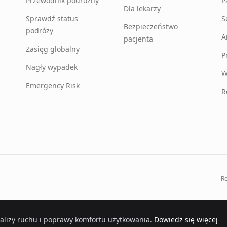
Przewodnik podróżny
P
Dla lekarzy
Sprawdź status
S
Bezpieczeństwo
podróży
A
pacjenta
Zasięg globalny
P
Nagły wypadek
W
Emergency Risk
R
R
.
alizy ruchu i poprawy komfortu użytkowania.
Dowiedz się więcej