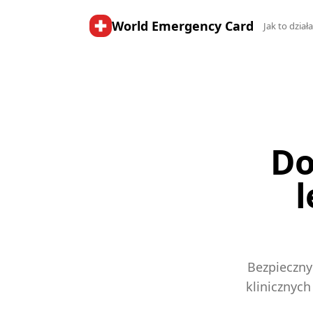
World Emergency Card
Jak to dział
Do
l
Bezpieczny
klinicznyc