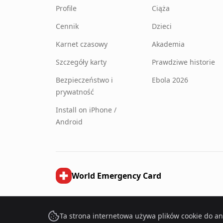
Profile
Ciąża
Cennik
Dzieci
Karnet czasowy
Akademia
Szczegóły karty
Prawdziwe historie
Bezpieczeństwo i
Ebola 2026
prywatność
Install on iPhone /
Android
World Emergency Card
©
2026
World Emergency Card.
Wszelkie prawa zastrzeżone
Ta strona internetowa używa plików cookie do an