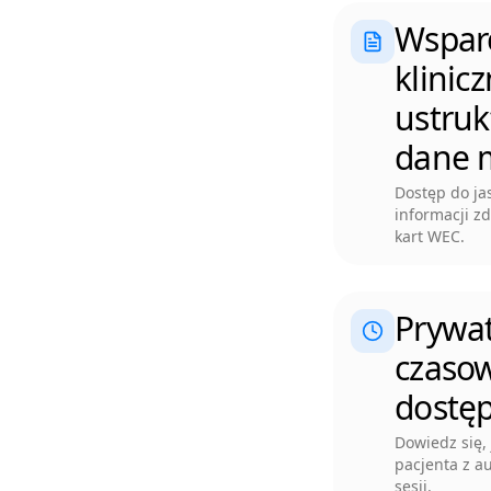
Wsparc
klinic
ustru
dane 
Dostęp do ja
informacji z
kart WEC.
Prywat
czaso
dostę
Dowiedz się,
pacjenta z 
sesji.