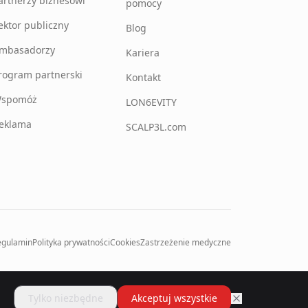
artnerzy biznesowi
pomocy
ektor publiczny
Blog
mbasadorzy
Kariera
rogram partnerski
Kontakt
spomóż
LON6EVITY
eklama
SCALP3L.com
egulamin
Polityka prywatności
Cookies
Zastrzeżenie medyczne
Zgodny z ICD-11
RODO
ISO 27001
Tylko niezbędne
Akceptuj wszystkie