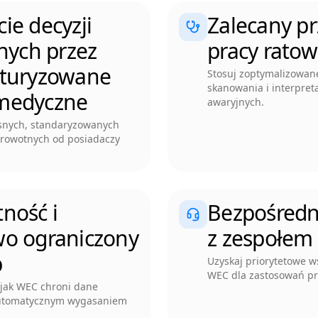
ie decyzji
Zalecany p
znych przez
pracy ratow
kturyzowane
Stosuj zoptymalizowan
skanowania i interpreta
medyczne
awaryjnych.
snych, standaryzowanych
drowotnych od posiadaczy
ność i
Bezpośredn
wo ograniczony
z zespołem
p
Uzyskaj priorytetowe w
WEC dla zastosowań pr
 jak WEC chroni dane
automatycznym wygasaniem