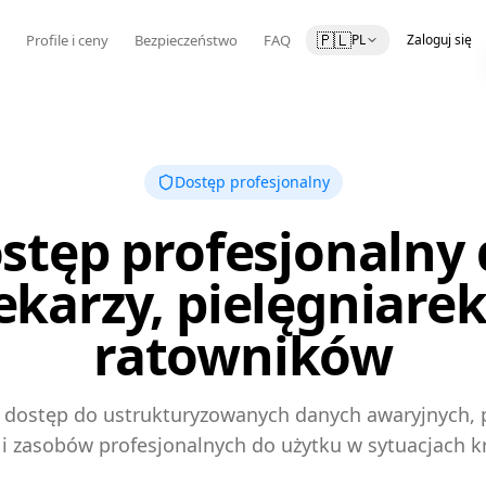
🇵🇱
a
Profile i ceny
Bezpieczeństwo
FAQ
PL
Zaloguj się
Dostęp profesjonalny
stęp profesjonalny 
ekarzy, pielęgniarek
ratowników
 dostęp do ustrukturyzowanych danych awaryjnych,
h i zasobów profesjonalnych do użytku w sytuacjach k