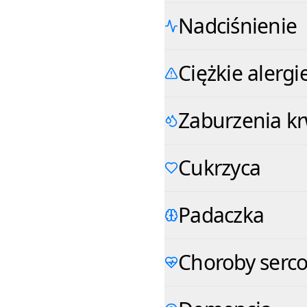
Nadciśnienie
Ciężkie alergie
Zaburzenia kr
Cukrzyca
Padaczka
Choroby serc