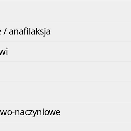
 / anafilaksja
wi
owo-naczyniowe