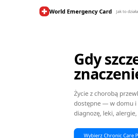
World Emergency Card
Jak to dział
Gdy szcz
znaczeni
Życie z chorobą przew
dostępne — w domu i 
diagnozę, leki, alergi
Wybierz Chronic Care P