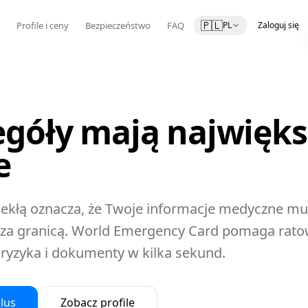
🇵🇱
a
Profile i ceny
Bezpieczeństwo
FAQ
PL
Zaloguj się
egóły mają najwięks
e
lekłą oznacza, że Twoje informacje medyczne mu
za granicą. World Emergency Card pomaga rat
e, ryzyka i dokumenty w kilka sekund.
lus
Zobacz profile