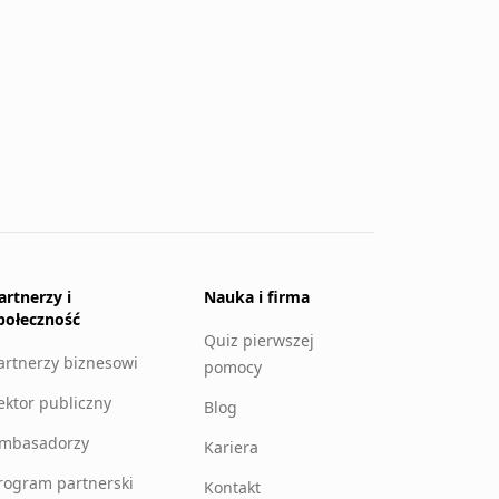
artnerzy i
Nauka i firma
połeczność
Quiz pierwszej
artnerzy biznesowi
pomocy
ektor publiczny
Blog
mbasadorzy
Kariera
rogram partnerski
Kontakt