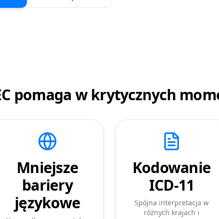
EC pomaga w krytycznych mom
Mniejsze
Kodowanie
bariery
ICD-11
językowe
Spójna interpretacja w
różnych krajach i