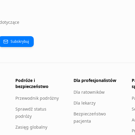
dotyczące
Subskrybuj
Podróże i
Dla profesjonalistów
P
bezpieczeństwo
s
Dla ratowników
Przewodnik podróżny
P
Dla lekarzy
Sprawdź status
S
Bezpieczeństwo
podróży
A
pacjenta
Zasięg globalny
P