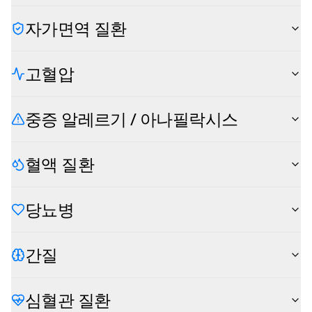
자가면역 질환
고혈압
중증 알레르기 / 아나필락시스
혈액 질환
당뇨병
간질
심혈관 질환