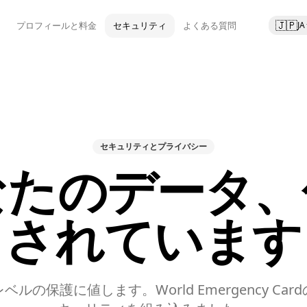
🇯🇵
み
プロフィールと料金
セキュリティ
よくある質問
JA
セキュリティとプライバシー
なたのデータ、
されています
ルの保護に値します。World Emergency Ca