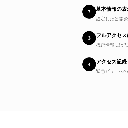
基本情報の表
2
設定した公開緊
フルアクセスに
3
機密情報にはP
アクセス記録
4
緊急ビューへの