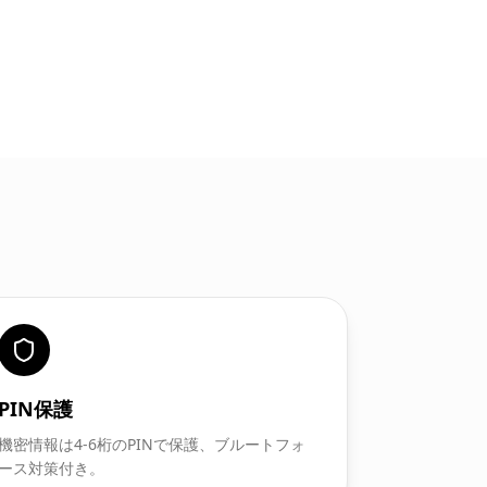
PIN保護
機密情報は4-6桁のPINで保護、ブルートフォ
ース対策付き。