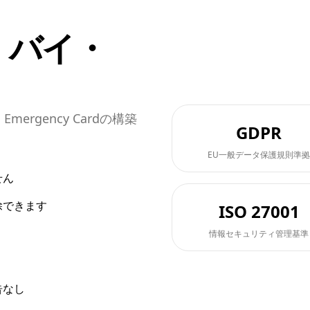
・バイ・
ergency Cardの構築
GDPR
EU一般データ保護規則準拠
せん
除できます
ISO 27001
情報セキュリティ管理基準
告なし