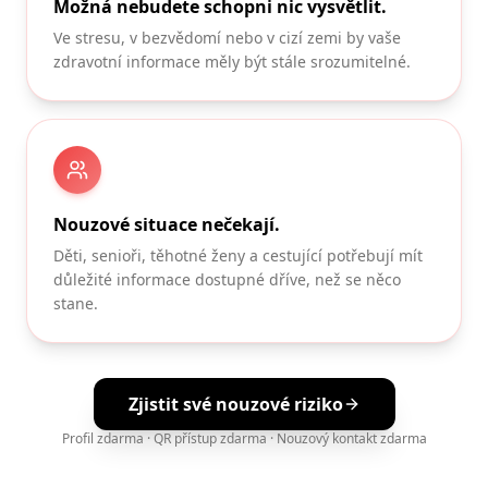
Možná nebudete schopni nic vysvětlit.
Ve stresu, v bezvědomí nebo v cizí zemi by vaše
zdravotní informace měly být stále srozumitelné.
Nouzové situace nečekají.
Děti, senioři, těhotné ženy a cestující potřebují mít
důležité informace dostupné dříve, než se něco
stane.
Zjistit své nouzové riziko
Profil zdarma · QR přístup zdarma · Nouzový kontakt zdarma