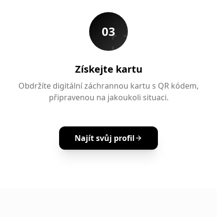
03
Získejte kartu
Obdržíte digitální záchrannou kartu s QR kódem,
připravenou na jakoukoli situaci.
Najít svůj profil