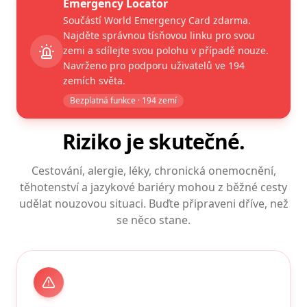
Emergency Locator
Součástí World Emergency Card zdarma.
Najděte správnou tísňovou linku pro svou
zemi a sdílejte svou polohu v případě nouze.
Navrženo pro podporu uživatelů ve 194
zemích světa.
Bezplatná funkce · 194 zemí
Riziko je skutečné.
Cestování, alergie, léky, chronická onemocnění,
těhotenství a jazykové bariéry mohou z běžné cesty
udělat nouzovou situaci. Buďte připraveni dříve, než
se něco stane.