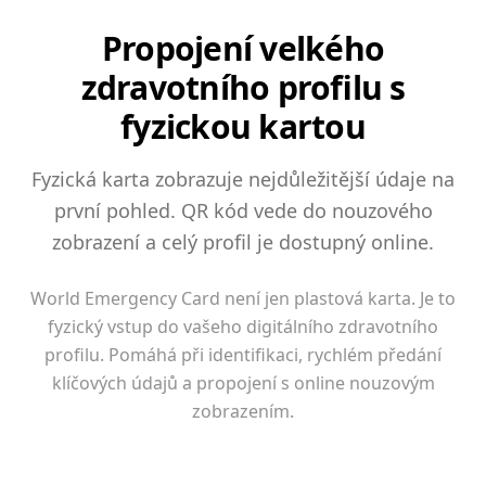
Propojení velkého
zdravotního profilu s
fyzickou kartou
Fyzická karta zobrazuje nejdůležitější údaje na
první pohled. QR kód vede do nouzového
zobrazení a celý profil je dostupný online.
World Emergency Card není jen plastová karta. Je to
fyzický vstup do vašeho digitálního zdravotního
profilu. Pomáhá při identifikaci, rychlém předání
klíčových údajů a propojení s online nouzovým
zobrazením.