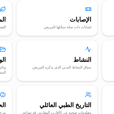
الإصابات
ال
إصابات ذات صلة سجّلها المريض.
الفيت
النشاط
الو
سياق النشاط البدني الذي يذكره المريض.
وثائ
المم
التاريخ الطبي العائلي
ال
معلومات صحية عن الأقارب المقرّبين قد تساعد
مرحل