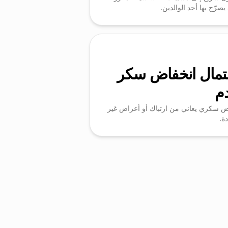
يصرّح بها أحد الوالدين.
تمال انخفاض سكر
دم
 سكري يعاني من ارتباك أو أعراض غير
ة.