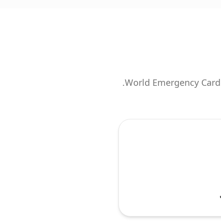
لا يُطلب من متخصصي الرعاية الصحية التسجيل أو دمج برامج أو إدخال بيانات أو الترويج لـ World Emergency Card.