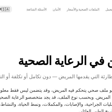
🇸🇦
عمل
الملفات الصحية والأسعار
الأمان
الأسئلة الشائعة
R
في الرعاية الصحية
ارئة التي يقدمها المريض — دون تكامل أو تكلفة أو التز
World Emergency C هو ملف صحي يتحكم فيه المريض، وقد يتضمن ليس فقط 
دمه المريض. وبحسب نوع الملف، قد يجد متخصصو الرعاية الصح
يات الجراحية، والإصابات، والمكملات، ونمط الحياة، والنشاط، وا
ريخ الطبي العائلي.